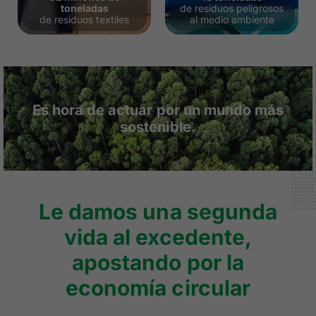
toneladas
de residuos peligrosos
de residuos textiles​
al medio ambiente
Es hora de actuar por un mundo más
sostenible.
Le damos una segunda
vida al excedente,
apostando por la
economía circular