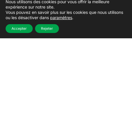
Nous utilisons des cookies pour vous offrir la meilleure
expérience sur notre site.
Vous pouvez en savoir plus sur les cookies que nous utilisons
ou les désactiver dans
paramètres
.
Accepter
Rejeter
Nous intégrons vos
surplus alimentaires dans
l’économie circulaire
Les surplus alimentaires impropres à la
consommation humaine sont principalement utilisés
dans la production d’aliments pour animaux afin de
maximiser les bénéfices. Ainsi, l’utilisation
responsable de ces surplus contribue à réduire la
quantité de matières premières nécessaires à la
production d’aliments pour animaux. Les entreprises
réalisent ainsi des gains financiers et les fabricants
d’aliments pour animaux accèdent aux valeurs