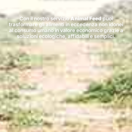
Con il nostro servizio
Animal Feed
puoi
trasformare gli alimenti in eccedenza non idonei
al consumo umano in valore economico grazie a
soluzioni ecologiche, affidabili e semplici.