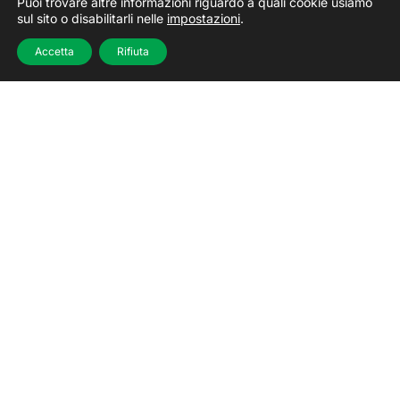
Puoi trovare altre informazioni riguardo a quali cookie usiamo
sul sito o disabilitarli nelle
impostazioni
.
Accetta
Rifiuta
Inseriamo i tuoi alimenti in
eccedenza nell’economia
circolare
Gli alimenti in eccedenza non idonei al consumo
umano vengono utilizzati principalmente per la
produzione di mangimi al fine di massimizzarne i
benefici. In questo modo, l’impiego responsabile di
tali eccedenze riduce le materie prime necessarie
alla produzione di mangimi: le aziende ottengono
vantaggi economici e i produttori di mangimi
raggiungono i valori nutrizionali desiderati a costi
contenuti.