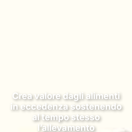
Crea valore dagli alimenti
in eccedenza sostenendo
al tempo stesso
l’allevamento