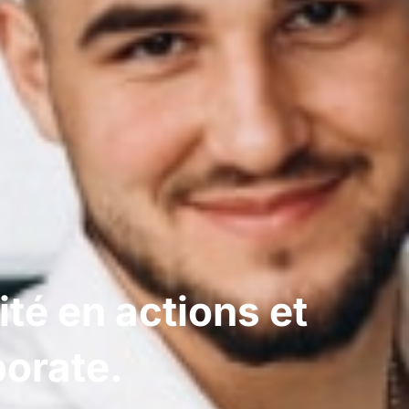
té en actions et
porate.