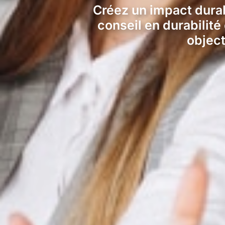
Créez un impact durab
conseil en durabilit
object