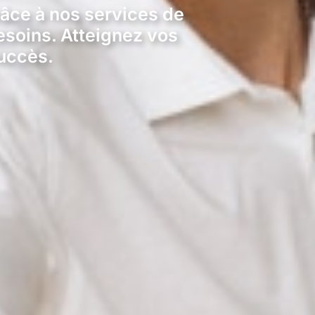
râce à nos services de
esoins. Atteignez vos
succès.