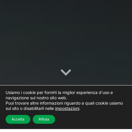
Usiamo i cookie per fornirti la miglior esperienza d'uso e
navigazione sul nostro sito web.
Puoi trovare altre informazioni riguardo a quali cookie usiamo
sul sito o disabilitarli nelle
impostazioni
.
Sapevi che lo spreco alimentare è il costo
Accetta
Rifiuta
nascosto più alto per la tua attività?
Dal 5 al 35 % del cibo acquistato nei locali viene