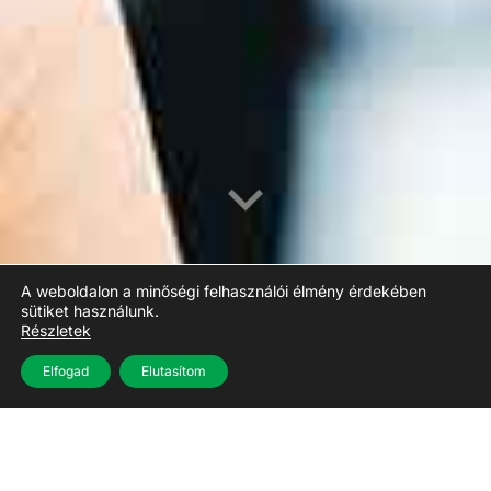
A weboldalon a minőségi felhasználói élmény érdekében
sütiket használunk.
Részletek
Elfogad
Elutasítom
Ismerje meg
szolgáltatásainkat most
Most könnyebb, mint valaha csökkenteni a