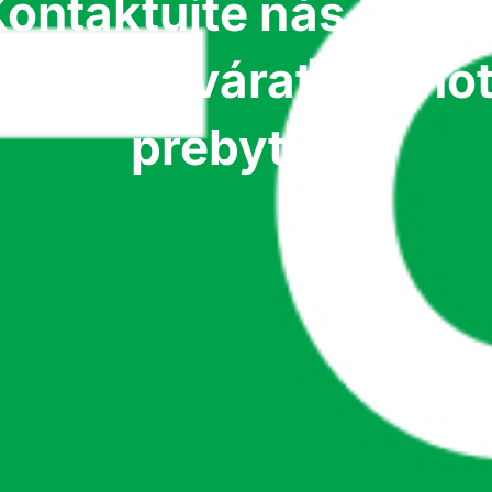
ontaktujte nás teraz
čnite vytvárať hodnot
prebytku.