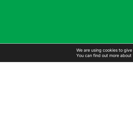
We are using cookies to give
You can find out more about 
Odošlite svoju žiadosť
Kontaktujte nás a my vám pre
služby.
Odvetvia