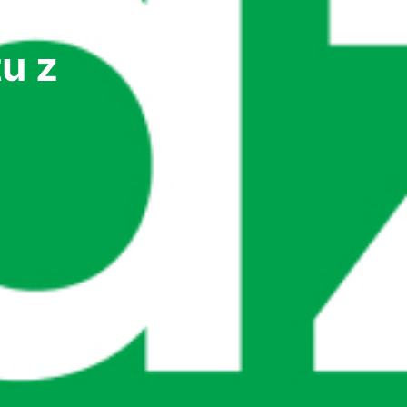
 a
u z