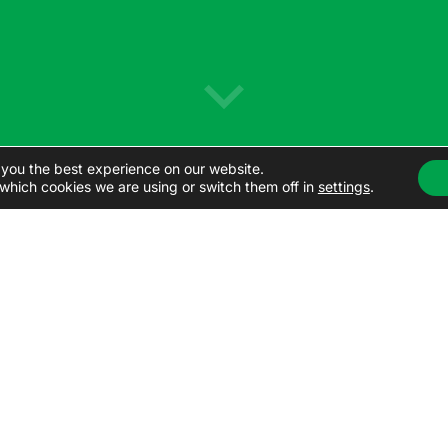
 you the best experience on our website.
which cookies we are using or switch them off in
settings
.
Contact us
dstavíme naše