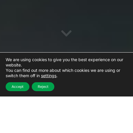
We are using cookies to give you the best experience on our
website.
You can find out more about which cookies we are using or
switch them off in
settings
.
Você sabia que o desperdício de
Accept
Reject
alimentos é o maior custo oculto do seu
negócio?
Entre
5 % e 35 %
dos alimentos comprados em
estabelecimentos alimentares são desperdiçados
diariamente. Em cozinhas profissionais, toneladas
de alimentos são desperdiçadas todos os anos
em diferentes etapas – compra, planejamento de