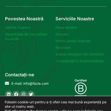
Povestea Noastră
Serviciile Noastre
Valorile Noastre
Fazla Market
Obiectivele de Dezvoltare
Donație
Durabilă
Hrană pentru Animale
Reciclare
Sistem Inteligent de Cântărire
Consultanță în Sustenabilitate
Contactați-ne
E-mail: info@fazla.com
Folosim cookie-uri pentru a-ți oferi cea mai bună experiență pe
site-ul nostru web.
Poți afla mai multe despre cookie-urile pe care le folosim sau